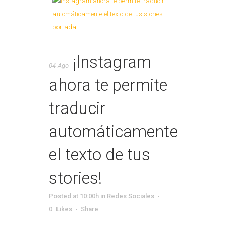
¡Instagram
04 Ago
ahora te permite
traducir
automáticamente
el texto de tus
stories!
Posted at 10:00h
in
Redes Sociales
0
Likes
Share