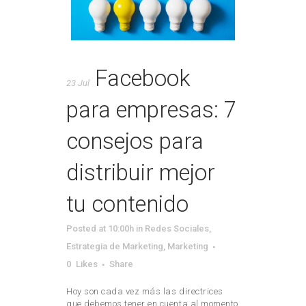
Facebook
23 Jul
para empresas: 7
consejos para
distribuir mejor
tu contenido
Posted at 10:00h
in
Redes Sociales
,
Estrategia de Marketing
,
Marketing
0
Likes
Share
Hoy son cada vez más las directrices
que debemos tener en cuenta al momento