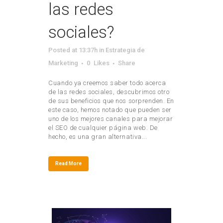
las redes
sociales?
Posted at 13:37h
in
Estrategia de
Marketing
0
Likes
Share
Cuando ya creemos saber todo acerca
de las redes sociales, descubrimos otro
de sus beneficios que nos sorprenden. En
este caso, hemos notado que pueden ser
uno de los mejores canales para mejorar
el SEO de cualquier página web. De
hecho, es una gran alternativa...
Read More