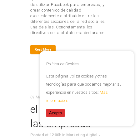
de utilizar Facebook para empresas, y
crear contenido de calidad
excelentemente distribuido entre las
diferentes secciones de la red social es
una de ellas. Concretamente, los
directivos de la plataforma declararon...
Read More
Política de Cookies
Esta página utiliza cookies y otras
tecnologías para que podamos mejorar su
Digitalización:
experiencia en nuestros sitios:
Más
01 May
información.
el salvavidas de
Acepto
las empresas
Posted at 12:00h
in
Marketing digital