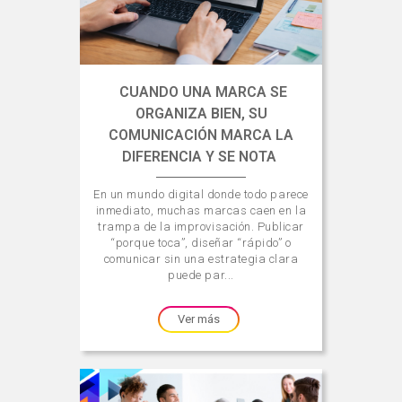
CUANDO UNA MARCA SE
ORGANIZA BIEN, SU
COMUNICACIÓN MARCA LA
DIFERENCIA Y SE NOTA
En un mundo digital donde todo parece
inmediato, muchas marcas caen en la
trampa de la improvisación. Publicar
“porque toca”, diseñar “rápido” o
comunicar sin una estrategia clara
puede par...
Ver más