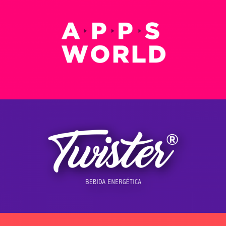
AppsWorld
Ver más
Twister
Ver más