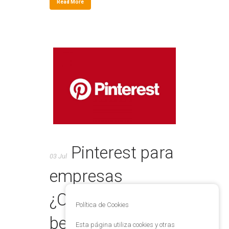
Read More
Pinterest para
03 Jul
empresas
¿Cuáles son sus
Política de Cookies
beneficios?
Esta página utiliza cookies y otras