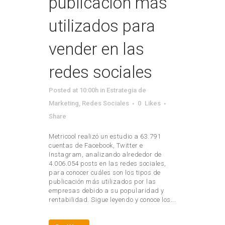
publicación más
utilizados para
vender en las
redes sociales
Posted at 10:00h
in
Estrategia de
Marketing
,
Redes Sociales
0
Likes
Share
Metricool realizó un estudio a 63.791
cuentas de Facebook, Twitter e
Instagram, analizando alrededor de
4.006.054 posts en las redes sociales,
para conocer cuáles son los tipos de
publicación más utilizados por las
empresas debido a su popularidad y
rentabilidad. Sigue leyendo y conoce los...