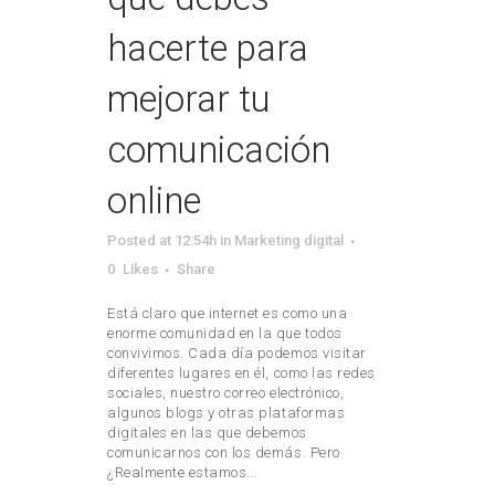
hacerte para
mejorar tu
comunicación
online
Posted at 12:54h
in
Marketing digital
0
Likes
Share
Está claro que internet es como una
enorme comunidad en la que todos
convivimos. Cada día podemos visitar
diferentes lugares en él, como las redes
sociales, nuestro correo electrónico,
algunos blogs y otras plataformas
digitales en las que debemos
comunicarnos con los demás. Pero
¿Realmente estamos...