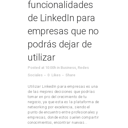
funcionalidades
de LinkedIn para
empresas que no
podrás dejar de
utilizar
Posted at 10:00h
in
Business
,
Redes
Sociales
0
Likes
Share
Utilizar LinkedIn para empresas es una
de las mejores decisiones que podrías
tomar en pro del crecimiento de tu
negocio, ya que esta es la plataforma de
networking por excelencia, siendo el
punto de encuentro entre profesionales y
empresas, donde estos suelen compartir
conocimientos, encontrar nuevas...