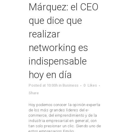
Márquez: el CEO
que dice que
realizar
networking es
indispensable
hoy en día
Posted at 10:00h
in
Business
0
Likes
Share
Hoy podemos conocer la opinión experta
de los más grandes líderes del e-
commerce, del emprendimiento y de la
industria empresarial en general, con
tan solo presionar un clic. Siendo uno de
estos empresarios Emilio