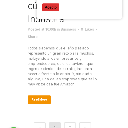
cúspide de la
Acepto
Industria
Posted at 10:00h
in
Business
0
Likes
Share
Todos sabemos que el año pasado
representó un gran reto para muchos,
incluyendo a los empresarios y
emprendedores, quienes tuvieron que
ingeniar cientos de estrategias para
hacerle frente a la crisis. Y, sin duda
alguna, una de las empresas que salió
muy victoriosa fue Amazon,...
Read More