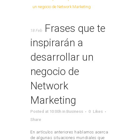
Frases que te
18 Feb
inspirarán a
desarrollar un
negocio de
Network
Marketing
Posted at 10:00h
in
Business
0
Likes
Share
En artículos anteriores hablamos acerca
de algunas situaciones mundiales que