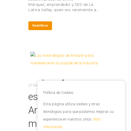
Márquez, emprendedor y CEO de La
Latina Valley, quien nos recomienda a...
Read More
Las 4
27 Ene
Política de Cookies
estrategias de
Esta página utiliza cookies y otras
Amazon para
tecnologías para que podamos mejorar su
experiencia en nuestros sitios:
Más
mantenerse en la
información.