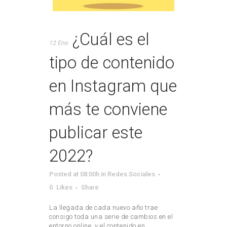
¿Cuál es el
12 Ene
tipo de contenido
en Instagram que
más te conviene
publicar este
2022?
Posted at 08:00h
in
Redes Sociales
0
Likes
Share
La llegada de cada nuevo año trae
consigo toda una serie de cambios en el
entorno online, y el contenido en