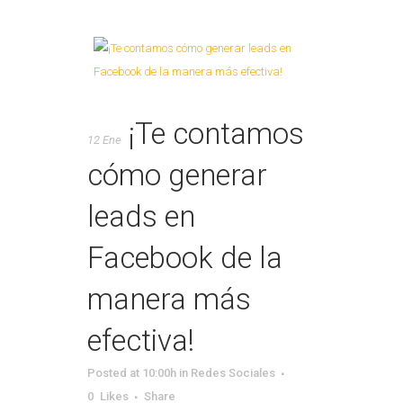
¡Te contamos
12 Ene
cómo generar
leads en
Facebook de la
manera más
efectiva!
Posted at 10:00h
in
Redes Sociales
0
Likes
Share