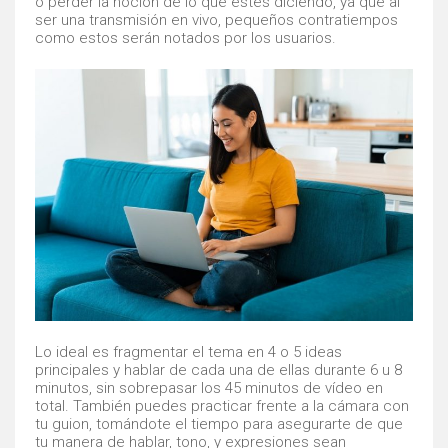
o perder la noción de lo que estés diciendo, ya que al
ser una transmisión en vivo, pequeños contratiempos
como estos serán notados por los usuarios.
Lo ideal es fragmentar el tema en 4 o 5 ideas
principales y hablar de cada una de ellas durante 6 u 8
minutos, sin sobrepasar los 45 minutos de vídeo en
total. También puedes practicar frente a la cámara con
tu guion, tomándote el tiempo para asegurarte de que
tu manera de hablar, tono, y expresiones sean