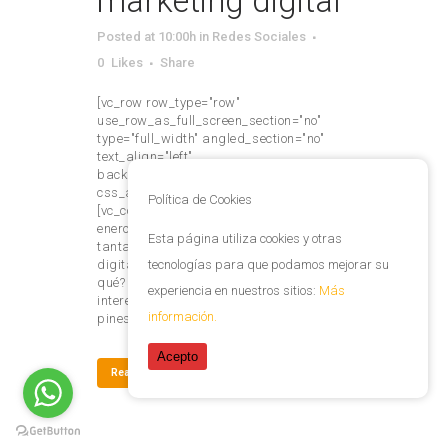
marketing digital
Posted at 10:00h
in
Redes Sociales
0
Likes
Share
[vc_row row_type="row"
use_row_as_full_screen_section="no"
type="full_width" angled_section="no"
text_align="left"
background_image_as_pattern="without_pattern"
css_animation=""][vc_column]
Política de Cookies
[vc_column_text] Desde su aparición en
enero de 2010, Pinterest no había tenido
Esta página utiliza cookies y otras
tanta relevancia a nivel de marketing
digital hasta ahora. ¿Te preguntas por
tecnologías para que podamos mejorar su
qué? ¡Compartimos algunos datos muy
experiencia en nuestros sitios:
Más
interesantes sobre esta red social! Los
información.
pines de Pinterest son...
Acepto
Read More