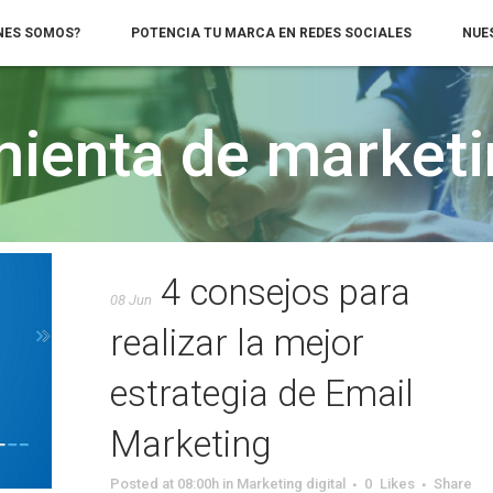
NES SOMOS?
POTENCIA TU MARCA EN REDES SOCIALES
NUE
mienta de marketi
4 consejos para
08 Jun
realizar la mejor
estrategia de Email
Marketing
Posted at 08:00h
in
Marketing digital
0
Likes
Share