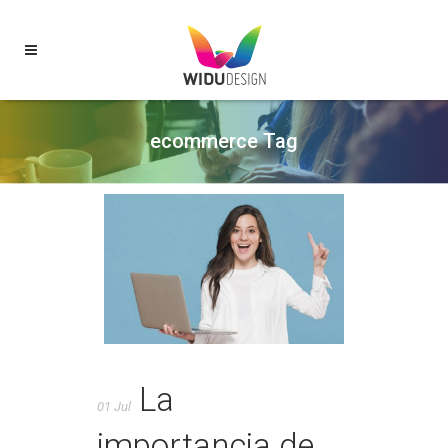
ecommerce Tag
La
01 Jul
importancia de