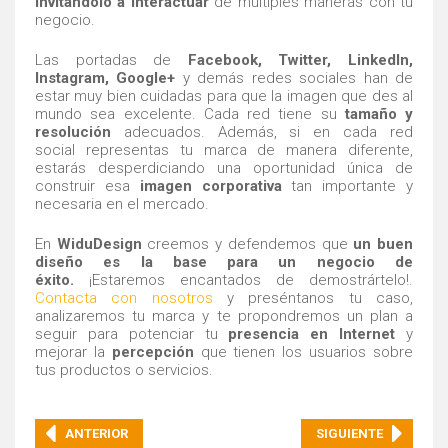
invitándolo a interactuar
de múltiples maneras con tu
negocio.
Las portadas de
Facebook, Twitter, LinkedIn,
Instagram, Google+
y demás redes sociales han de
estar muy bien cuidadas para que la imagen que des al
mundo sea excelente. Cada red tiene su
tamaño y
resolución
adecuados. Además, si en cada red
social representas tu marca de manera diferente,
estarás desperdiciando una oportunidad única de
construir esa
imagen corporativa
tan importante y
necesaria en el mercado.
En
WiduDesign
creemos y defendemos que
un buen
diseño es la base para un negocio de
éxito.
¡Estaremos encantados de demostrártelo!.
Contacta con nosotros
y preséntanos tu caso,
analizaremos tu marca y te propondremos un plan a
seguir para potenciar tu
presencia en Internet
y
mejorar la
percepción
que tienen los usuarios sobre
tus productos o servicios.
ANTERIOR
SIGUIENTE