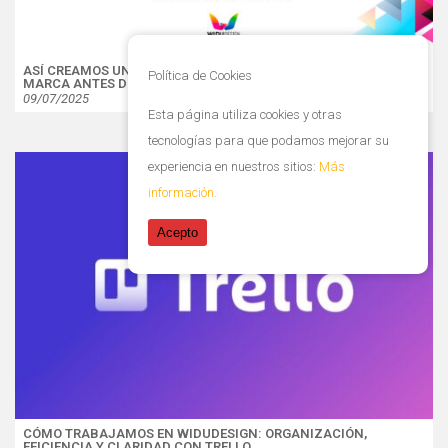
ASÍ CREAMOS UNA IMAGEN GRÁFICA PROFESIONAL PARA TU
Política de Cookies
MARCA ANTES DE PUBLICAR CONTENIDO
09/07/2025
Esta página utiliza cookies y otras
tecnologías para que podamos mejorar su
experiencia en nuestros sitios:
Más
información.
Acepto
CÓMO TRABAJAMOS EN WIDUDESIGN: ORGANIZACIÓN,
EFICIENCIA Y CLARIDAD CON TRELLO